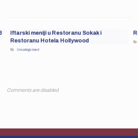
3
Iftarski meniji u Restoranu Sokak i
R
Restoranu Hotela Hollywood
Uncategorised
Comments are disabled