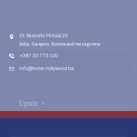
Dr. Mustafe Pintola 23
Ilidža, Sarajevo, Bosnia and Herzegovina
+387 33 773 100
info@hotel-hollywood.ba
Upute >