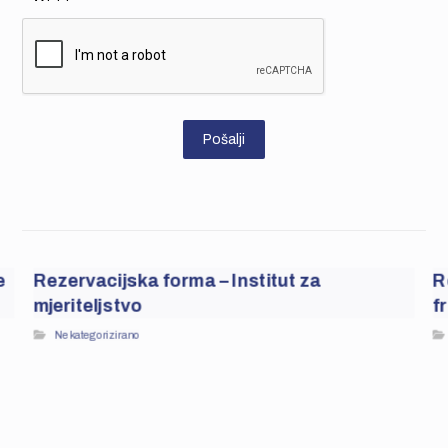
Pošalji
e
Rezervacijska forma – Institut za
R
mjeriteljstvo
f
Nekategorizirano