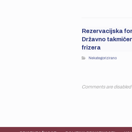
Rezervacijska fo
Državno takmičen
frizera
Nekategorizirano
Comments are disabled