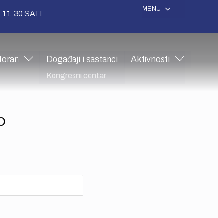
MENU
11:30 SATI.
toran
Događaji i sastanci
Aktivnosti
Kongresni centar
o