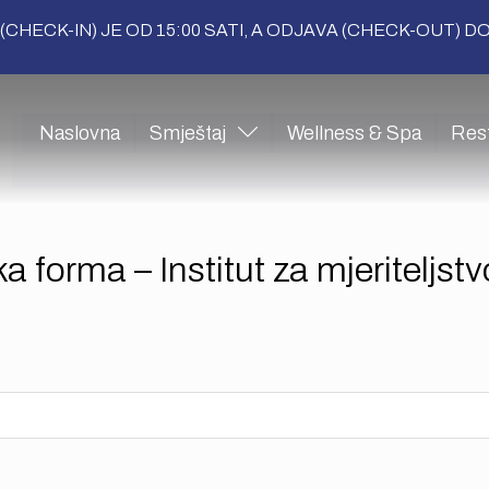
(CHECK-IN) JE OD 15:00 SATI, A ODJAVA (CHECK-OUT) DO 
Naslovna
Smještaj
Wellness & Spa
Res
a forma – Institut za mjeriteljstv