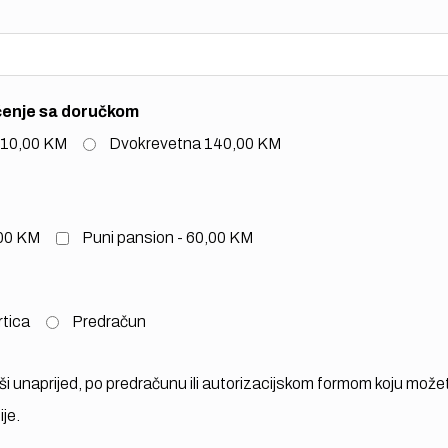
oćenje sa doručkom
110,00 KM
Dvokrevetna 140,00 KM
,00 KM
Puni pansion - 60,00 KM
rtica
Predračun
ši unaprijed, po predračunu ili autorizacijskom formom koju može
je.